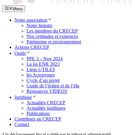
Menu
Notre association
Notre histoire
Les membres du CRECEP
Nos certitudes et exigences
Patrimoine et environnement
Actions CRECEP
Outils
PPE 3 – Nov 2024
La loi ENR 2023
Liens UTILES
les Acronymes
Cycle d’un projet
Guide de l’éolien et de l’élu
Ressources VIDEOS
Juridique
Actualités CRECEP
Actualités juridiques
Publications
Contribuez au CRECEP
Contact
Un déclassement fiscal validé par le tribunal administratif