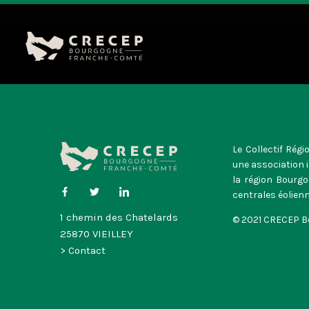
Aller
au
contenu
Le Collectif Rég
une association 
la région Bourgo
centrales éolienn
1 chemin des Chatelards
© 2021 CRECEP 
25870 VIEILLEY
> Contact